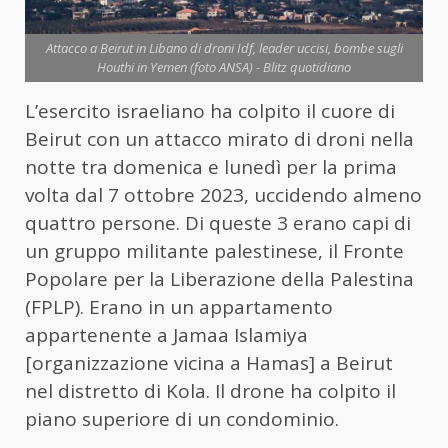
Attacco a Beirut in Libano di droni Idf, leader uccisi, bombe sugli
Houthi in Yemen (foto ANSA) - Blitz quotidiano
L’esercito israeliano ha colpito il cuore di
Beirut con un attacco mirato di droni nella
notte tra domenica e lunedì per la prima
volta dal 7 ottobre 2023, uccidendo almeno
quattro persone. Di queste 3 erano capi di
un gruppo militante palestinese, il Fronte
Popolare per la Liberazione della Palestina
(FPLP). Erano in un appartamento
appartenente a Jamaa Islamiya
[organizzazione vicina a Hamas] a Beirut
nel distretto di Kola. Il drone ha colpito il
piano superiore di un condominio.