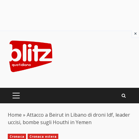
×
Skip
to
content
PRIMARY
MENU
Home
»
Attacco a Beirut in Libano di droni Idf, leader
uccisi, bombe sugli Houthi in Yemen
Cronaca
Cronaca estera