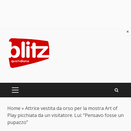
×
Skip
to
content
PRIMARY
MENU
Home
»
Attrice vestita da orso per la mostra Art of
Play picchiata da un visitatore. Lui: “Pensavo fosse un
pupazzo”