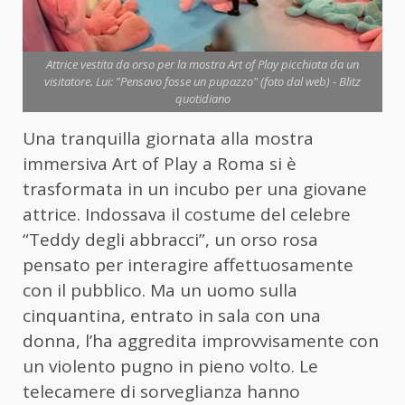
Attrice vestita da orso per la mostra Art of Play picchiata da un
visitatore. Lui: "Pensavo fosse un pupazzo" (foto dal web) - Blitz
quotidiano
Una tranquilla giornata alla mostra
immersiva Art of Play a Roma si è
trasformata in un incubo per una giovane
attrice. Indossava il costume del celebre
“Teddy degli abbracci”, un orso rosa
pensato per interagire affettuosamente
con il pubblico. Ma un uomo sulla
cinquantina, entrato in sala con una
donna, l’ha aggredita improvvisamente con
un violento pugno in pieno volto. Le
telecamere di sorveglianza hanno