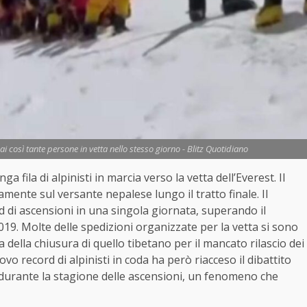
mai così tante persone in vetta nello stesso giorno - Blitz Quotidiano
ga fila di alpinisti in marcia verso la vetta dell’Everest. Il
mente sul versante nepalese lungo il tratto finale. Il
di ascensioni in una singola giornata, superando il
019. Molte delle spedizioni organizzate per la vetta si sono
della chiusura di quello tibetano per il mancato rilascio dei
vo record di alpinisti in coda ha però riacceso il dibattito
 durante la stagione delle ascensioni, un fenomeno che