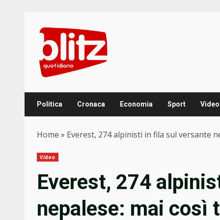
Skip
to
content
Politica
Cronaca
Economia
Sport
Video
Home
»
Everest, 274 alpinisti in fila sul versante
Video
Everest, 274 alpinist
nepalese: mai così 