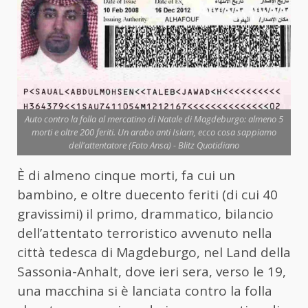
Auto contro la folla al mercatino di Natale di Magdeburgo: almeno 5
morti e oltre 200 feriti. Un arabo anti Islam, ecco cosa sappiamo
dell'attentatore (Foto Ansa) - Blitz Quotidiano
È di almeno cinque morti, fa cui un
bambino, e oltre duecento feriti (di cui 40
gravissimi) il primo, drammatico, bilancio
dell’attentato terroristico avvenuto nella
città tedesca di Magdeburgo, nel Land della
Sassonia-Anhalt, dove ieri sera, verso le 19,
una macchina si è lanciata contro la folla