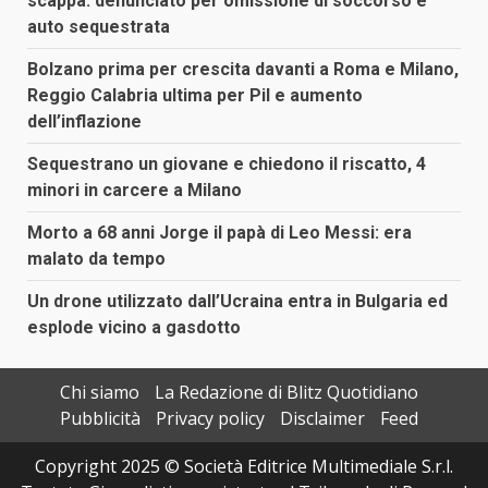
scappa: denunciato per omissione di soccorso e
auto sequestrata
Bolzano prima per crescita davanti a Roma e Milano,
Reggio Calabria ultima per Pil e aumento
dell’inflazione
Sequestrano un giovane e chiedono il riscatto, 4
minori in carcere a Milano
Morto a 68 anni Jorge il papà di Leo Messi: era
malato da tempo
Un drone utilizzato dall’Ucraina entra in Bulgaria ed
esplode vicino a gasdotto
Chi siamo
La Redazione di Blitz Quotidiano
Pubblicità
Privacy policy
Disclaimer
Feed
Copyright 2025 © Società Editrice Multimediale S.r.l.