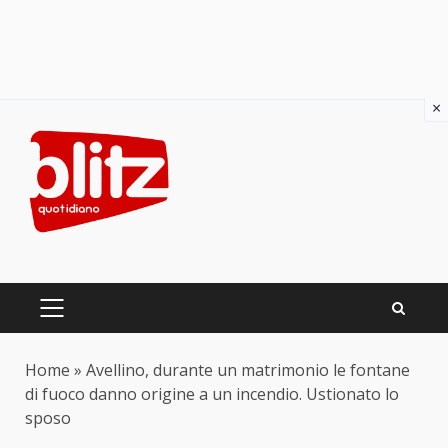
×
Skip
to
content
PRIMARY
MENU
Home
»
Avellino, durante un matrimonio le fontane
di fuoco danno origine a un incendio. Ustionato lo
sposo