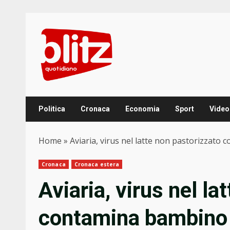
Skip
to
content
Politica
Cronaca
Economia
Sport
Video
Home
»
Aviaria, virus nel latte non pastorizzato
Cronaca
Cronaca estera
Aviaria, virus nel la
contamina bambino i