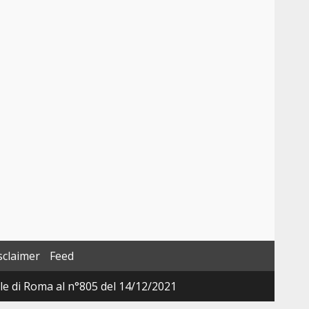
sclaimer
Feed
ale di Roma al n°805 del 14/12/2021