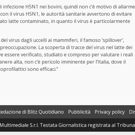
i infezione H5N1 nei bovini, quindi non c’è motivo di allarme
 con il virus H5N1, le autorità sanitarie avvertono di evitare
to latte contaminato, in quanto il virus è particolarmente
 del virus dagli uccelli ai mammiferi, il famoso ‘spillover’,
reoccupazione. La scoperta di tracce del virus nel latte dei
ve essere verificato, studiato e compreso per valutare i reali
ere alta, non c’è pericolo imminente per l’Italia, dove il
oprofilattici sono efficaci.”
Redazione di Blitz Quotidiano
Pubblicità
Privacy policy
Di
Multimediale S.r.l. Testata Giornalistica registrata al Tribun