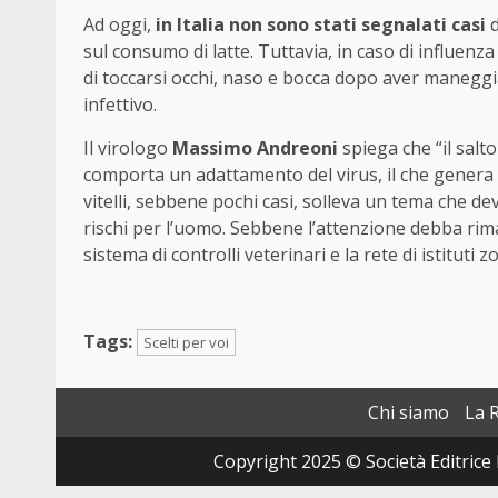
Ad oggi,
in Italia non sono stati segnalati casi
d
sul consumo di latte. Tuttavia, in caso di influenza
di toccarsi occhi, naso e bocca dopo aver maneggia
infettivo.
Il virologo
Massimo Andreoni
spiega che “il salto
comporta un adattamento del virus, il che genera p
vitelli, sebbene pochi casi, solleva un tema che de
rischi per l’uomo. Sebbene l’attenzione debba riman
sistema di controlli veterinari e la rete di istituti zo
Tags:
Scelti per voi
Chi siamo
La 
Copyright 2025 © Società Editrice 