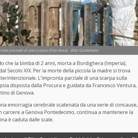
nta parziale di una scarpa (Foto Ansa) - Blitz Quotidiano
do che la
bimba
di 2 anni, morta a Bordighera (Imperia),
al Secolo XIX. Per la morte della piccola la madre si trova
eterintenzionale. L’impronta parziale di una scarpa sulla
opsia disposta dalla Procura e guidata da Francesco Ventura,
rtino di Genova.
r una emorragia cerebrale scatenata da una serie di concause,
 in carcere a Genova Pontedecimo, continua a mantenere la
na è caduta dalle scale.