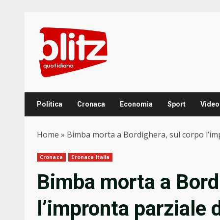
Skip
to
content
Politica
Cronaca
Economia
Sport
Video
Home
»
Bimba morta a Bordighera, sul corpo l’im
Cronaca
Cronaca Italia
Bimba morta a Bordi
l’impronta parziale 