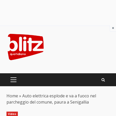
×
Skip
to
content
PRIMARY
MENU
Home
»
Auto elettrica esplode e va a fuoco nel
parcheggio del comune, paura a Senigallia
Video