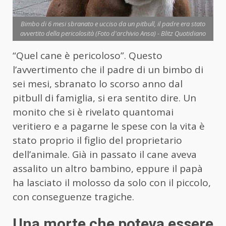
Bimbo di 6 mesi sbranato e ucciso da un pitbull, il padre era stato
avvertito della pericolosità (Foto d'archivio Ansa) - Blitz Quotidiano
“Quel cane è pericoloso”. Questo
l’avvertimento che il padre di un bimbo di
sei mesi, sbranato lo scorso anno dal
pitbull di famiglia, si era sentito dire. Un
monito che si è rivelato quantomai
veritiero e a pagarne le spese con la vita è
stato proprio il figlio del proprietario
dell’animale. Già in passato il cane aveva
assalito un altro bambino, eppure il papà
ha lasciato il molosso da solo con il piccolo,
con conseguenze tragiche.
Una morte che poteva essere