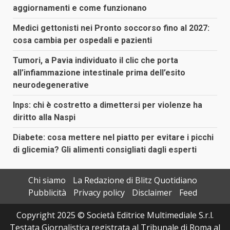
aggiornamenti e come funzionano
Medici gettonisti nei Pronto soccorso fino al 2027:
cosa cambia per ospedali e pazienti
Tumori, a Pavia individuato il clic che porta
all’infiammazione intestinale prima dell’esito
neurodegenerative
Inps: chi è costretto a dimettersi per violenze ha
diritto alla Naspi
Diabete: cosa mettere nel piatto per evitare i picchi
di glicemia? Gli alimenti consigliati dagli esperti
Chi siamo
La Redazione di Blitz Quotidiano
Pubblicità
Privacy policy
Disclaimer
Feed
Copyright 2025 © Società Editrice Multimediale S.r.l.
Testata Giornalistica registrata al Tribunale di Roma al