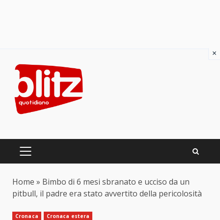
×
Skip
to
content
PRIMARY
MENU
Home
»
Bimbo di 6 mesi sbranato e ucciso da un
pitbull, il padre era stato avvertito della pericolosità
Cronaca
Cronaca estera