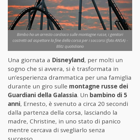
Bimbo ha un arresto cardiaco sulle montagne russe, i genitori
costretti ad aspettare la fine della corsa per i soccorsi (foto ANSA) -
Blitz quotidiano
Una giornata a
Disneyland
, per molti un
sogno che si avvera, si è trasformata in
un’esperienza drammatica per una famiglia
durante un giro sulle
montagne russe dei
Guardiani della Galassia
. Un
bambino di 5
anni
, Ernesto, è svenuto a circa 20 secondi
dalla partenza della corsa, lasciando la
madre, Christine, in uno stato di panico
mentre cercava di svegliarlo senza
successo.