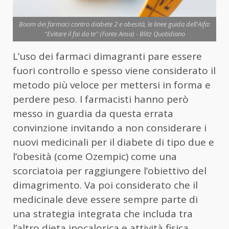
Boom dei farmaci contro diabete 2 e obesità, le linee guida dell'Aifa:
"Evitare il fai da te" (Fonte Ansa) - Blitz Quotidiano
L’uso dei farmaci dimagranti pare essere
fuori controllo e spesso viene considerato il
metodo più veloce per mettersi in forma e
perdere peso. I farmacisti hanno però
messo in guardia da questa errata
convinzione invitando a non considerare i
nuovi medicinali per il diabete di tipo due e
l’obesità (come Ozempic) come una
scorciatoia per raggiungere l’obiettivo del
dimagrimento. Va poi considerato che il
medicinale deve essere sempre parte di
una strategia integrata che includa tra
l’altro dieta ipocalorica e attività fisica.