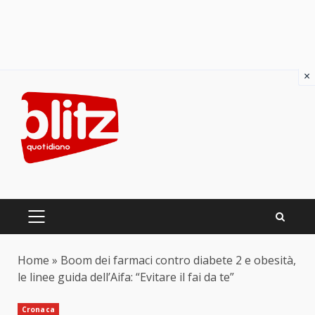
×
Skip
to
content
PRIMARY
MENU
Home
»
Boom dei farmaci contro diabete 2 e obesità,
le linee guida dell’Aifa: “Evitare il fai da te”
Cronaca