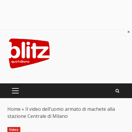
×
Skip
to
content
PRIMARY
MENU
Home
»
Il video dell’uomo armato di machete alla
stazione Centrale di Milano
Video