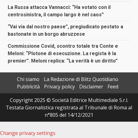
La Russa attacca Vannacci: “Ha votato con il
centrosinistra, il campo largo è nel caos”
“Vai via dal nostro paese”, pregiudicato pestato a
bastonate in un borgo abruzzese
Commissione Covid, scontro totale tra Conte e
Meloni: “Plotone di esecuzione. La regista è la
premier”. Meloni replica: “La verità è un diritto”
Chi siamo
La Redazione di Blitz Quotidiano
Pubblicità
Privacy policy
Disclaimer
Feed
Copyright 2025 © Società Editrice Multimediale S.r.l.
Testata Giornalistica registrata al Tribunale di Roma al
n°805 del 14/12/2021
Change privacy settings