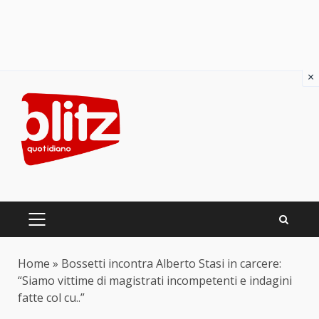
×
Skip
to
content
PRIMARY
MENU
Home
»
Bossetti incontra Alberto Stasi in carcere:
“Siamo vittime di magistrati incompetenti e indagini
fatte col cu..”