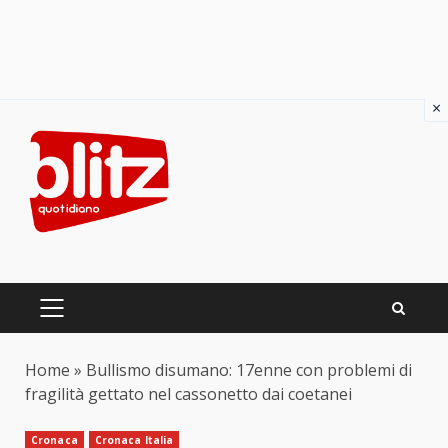
×
Skip
to
content
PRIMARY
MENU
Home
»
Bullismo disumano: 17enne con problemi di
fragilità gettato nel cassonetto dai coetanei
Cronaca
Cronaca Italia