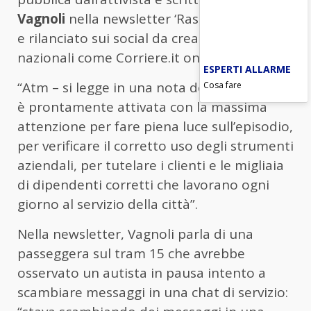
Vagnoli
nella newsletter ‘Rassegna Stanca’
e rilanciato sui social da creator e media
nazionali come Corriere.it online oggi.
ESPERTI ALLARME
Cosa fare
“Atm – si legge in una nota dell’azienda – si
è prontamente attivata con la massima
attenzione per fare piena luce sull’episodio,
per verificare il corretto uso degli strumenti
aziendali, per tutelare i clienti e le migliaia
di dipendenti corretti che lavorano ogni
giorno al servizio della città”.
Nella newsletter, Vagnoli parla di una
passeggera sul tram 15 che avrebbe
osservato un autista in pausa intento a
scambiare messaggi in una chat di servizio: