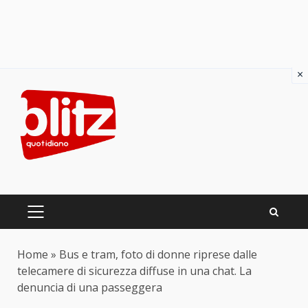
×
Skip
to
content
PRIMARY
MENU
Home
»
Bus e tram, foto di donne riprese dalle
telecamere di sicurezza diffuse in una chat. La
denuncia di una passeggera