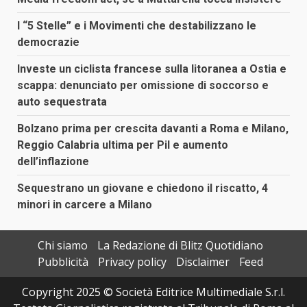
I “5 Stelle” e i Movimenti che destabilizzano le
democrazie
Investe un ciclista francese sulla litoranea a Ostia e
scappa: denunciato per omissione di soccorso e
auto sequestrata
Bolzano prima per crescita davanti a Roma e Milano,
Reggio Calabria ultima per Pil e aumento
dell’inflazione
Sequestrano un giovane e chiedono il riscatto, 4
minori in carcere a Milano
Chi siamo
La Redazione di Blitz Quotidiano
Pubblicità
Privacy policy
Disclaimer
Feed
Copyright 2025 © Società Editrice Multimediale S.r.l.