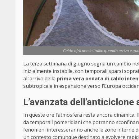
Caldo africano in Italia: quando arriva e qua
La terza settimana di giugno segna un cambio net
inizialmente instabile, con temporali sparsi soprat
all’arrivo della
prima vera ondata di caldo inten
subtropicale in espansione verso l’Europa occiden
L’avanzata dell’anticiclone 
In queste ore l’atmosfera resta ancora dinamica. Il N
da temporali pomeridiani che potranno sconfinare 
fenomeni interesseranno anche le zone interne del
un contesto comunque destinato a evolvere rapida