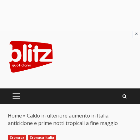
×
Skip
to
content
PRIMARY
MENU
Home
»
Caldo in ulteriore aumento in Italia:
anticiclone e prime notti tropicali a fine maggio
Cronaca
Cronaca Italia