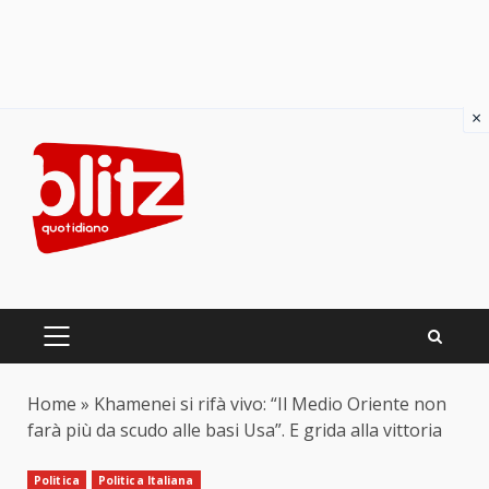
×
Skip
to
content
PRIMARY
MENU
Home
»
Khamenei si rifà vivo: “Il Medio Oriente non
farà più da scudo alle basi Usa”. E grida alla vittoria
Politica
Politica Italiana