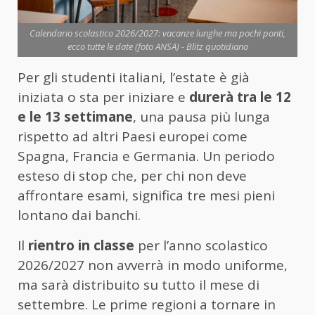
Calendario scolastico 2026/2027: vacanze lunghe ma pochi ponti,
ecco tutte le date (foto ANSA) - Blitz quotidiano
Per gli studenti italiani, l’estate è già
iniziata o sta per iniziare e
durerà tra le 12
e le 13 settimane
, una pausa più lunga
rispetto ad altri Paesi europei come
Spagna, Francia e Germania. Un periodo
esteso di stop che, per chi non deve
affrontare esami, significa tre mesi pieni
lontano dai banchi.
Il
rientro in classe
per l’anno scolastico
2026/2027 non avverrà in modo uniforme,
ma sarà distribuito su tutto il mese di
settembre. Le prime regioni a tornare in