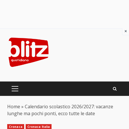
×
Skip
to
content
PRIMARY
MENU
Home
»
Calendario scolastico 2026/2027: vacanze
lunghe ma pochi ponti, ecco tutte le date
Cronaca
Cronaca Italia