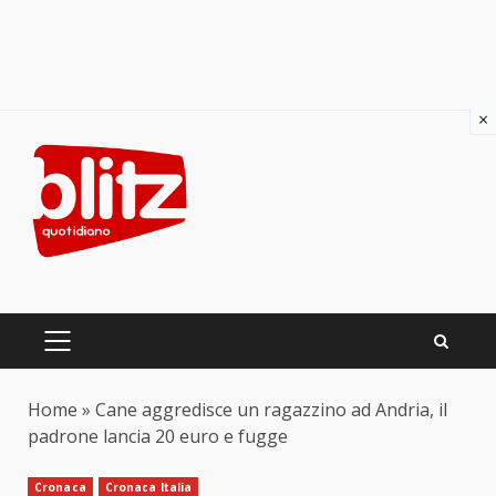
×
Skip
to
content
PRIMARY
MENU
Home
»
Cane aggredisce un ragazzino ad Andria, il
padrone lancia 20 euro e fugge
Cronaca
Cronaca Italia