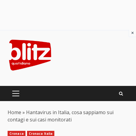
×
Skip
to
content
PRIMARY
MENU
Home
»
Hantavirus in Italia, cosa sappiamo sui
contagi e sui casi monitorati
Cronaca
Cronaca Italia