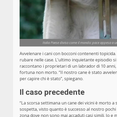
Italia Paese diviso come il mondo: pace appesa a un 
Avvelenare i cani con bocconi contenenti topicida
rubare nelle case. L’ultimo inquietante episodio s
raccontano i proprietari di un labrador di 10 anni, t
fortuna non morto. “Il nostro cane è stato avvele
per capire chi è stato”, spiegano.
Il caso precedente
“La scorsa settimana un cane dei vicini è morto a
sospetta, visto quanto è successo al nostro pochi 
zona dove non sono mai accaduti casi simili. Io e