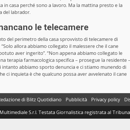
sta in casa perché sono a lavoro. Ma la mattina presto e la
a del labrador.
 mancano le telecamere
nto del perimetro della casa sprovvisto di telecamere di
: “Solo allora abbiamo collegato il malessere che il cane
 potuto aver ingerito”. “Non appena abbiamo collegato le
una terapia farmacologica specifica – prosegue la residente 
i intanto abbiamo sporto denuncia e ci stiamo munendo di
he ci inquieta è che qualcuno possa aver avvelenato il cane
Redazione di Blitz Quotidiano
Pubblicità
Privacy policy
Di
Multimediale S.r.l. Testata Giornalistica registrata al Tribun