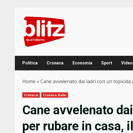
Skip
to
content
Politica
Cronaca
Economia
Sport
Video
Home
»
Cane avvelenato dai ladri con un topicida 
Cronaca
Cronaca Italia
Cane avvelenato dai 
per rubare in casa, i