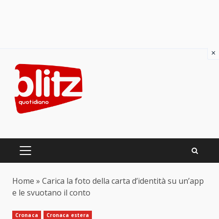
×
Skip
to
content
PRIMARY
MENU
Home
»
Carica la foto della carta d’identità su un’app
e le svuotano il conto
Cronaca
Cronaca estera