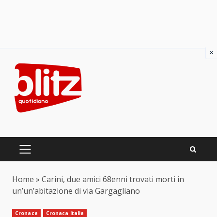
×
Skip
to
content
PRIMARY
MENU
Home
»
Carini, due amici 68enni trovati morti in
un’un’abitazione di via Gargagliano
Cronaca
Cronaca Italia