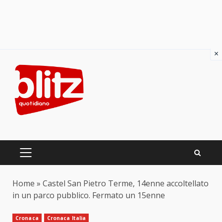
×
Skip
to
content
PRIMARY
MENU
Home
»
Castel San Pietro Terme, 14enne accoltellato
in un parco pubblico. Fermato un 15enne
Cronaca
Cronaca Italia