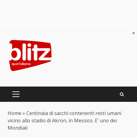
×
Skip
to
content
PRIMARY
MENU
Home
»
Centinaia di sacchi contenenti resti umani
vicino allo stadio di Akron, in Messico. E’ uno dei
Mondiali