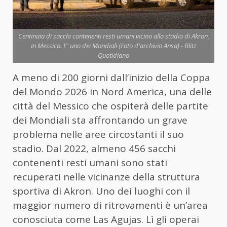
Centinaia di sacchi contenenti resti umani vicino allo stadio di Akron,
in Messico. E' uno dei Mondiali (Foto d'archivio Ansa) - Blitz
Quotidiano
A meno di 200 giorni dall’inizio della Coppa
del Mondo 2026 in Nord America, una delle
città del Messico che ospiterà delle partite
dei Mondiali sta affrontando un grave
problema nelle aree circostanti il ​​suo
stadio. Dal 2022, almeno 456 sacchi
contenenti resti umani sono stati
recuperati nelle vicinanze della struttura
sportiva di Akron. Uno dei luoghi con il
maggior numero di ritrovamenti è un’area
conosciuta come Las Agujas. Lì gli operai