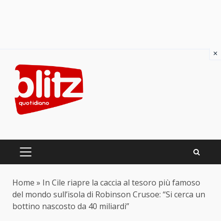
×
Skip
to
content
PRIMARY
MENU
Home
»
In Cile riapre la caccia al tesoro più famoso
del mondo sull’isola di Robinson Crusoe: “Si cerca un
bottino nascosto da 40 miliardi”