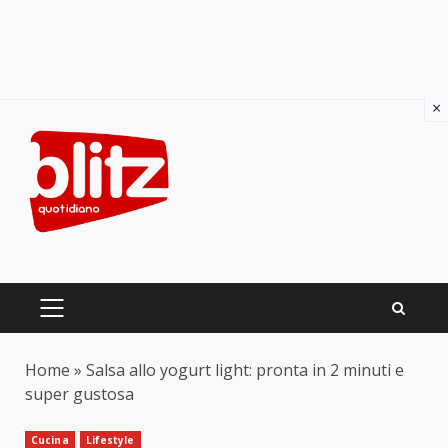
×
Skip
to
content
PRIMARY
MENU
Home
»
Salsa allo yogurt light: pronta in 2 minuti e
super gustosa
Cucina
Lifestyle