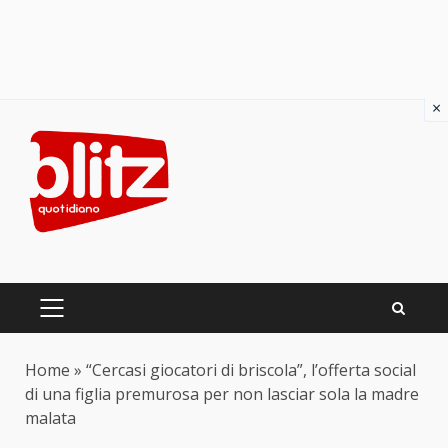
×
Skip
to
content
PRIMARY
MENU
Home
»
“Cercasi giocatori di briscola”, l’offerta social
di una figlia premurosa per non lasciar sola la madre
malata