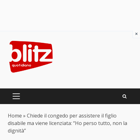
×
Skip
to
content
PRIMARY
MENU
Home
»
Chiede il congedo per assistere il figlio
disabile ma viene licenziata: “Ho perso tutto, non la
dignità”