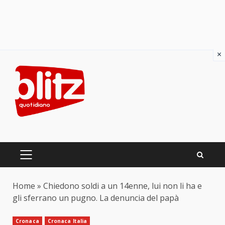
×
Skip
to
content
PRIMARY
MENU
Home
»
Chiedono soldi a un 14enne, lui non li ha e
gli sferrano un pugno. La denuncia del papà
Cronaca
Cronaca Italia