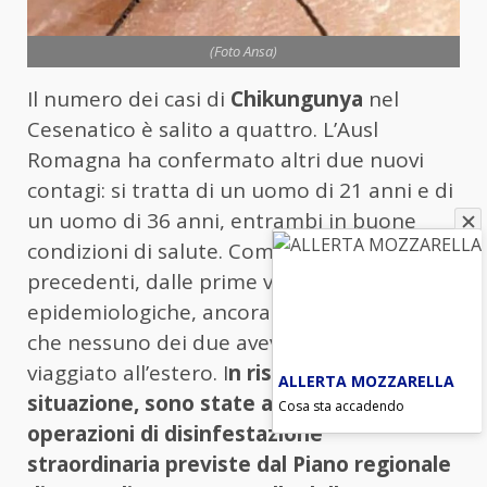
(Foto Ansa)
Il numero dei casi di
Chikungunya
nel
Cesenatico è salito a quattro. L’Ausl
Romagna ha confermato altri due nuovi
contagi: si tratta di un uomo di 21 anni e di
un uomo di 36 anni, entrambi in buone
condizioni di salute. Come per i casi
precedenti, dalle prime verifiche
epidemiologiche, ancora in corso, risulta
che nessuno dei due aveva recentemente
viaggiato all’estero. I
n risposta alla
ALLERTA MOZZARELLA
situazione, sono state avviate le
Cosa sta accadendo
operazioni di disinfestazione
straordinaria previste dal Piano regionale