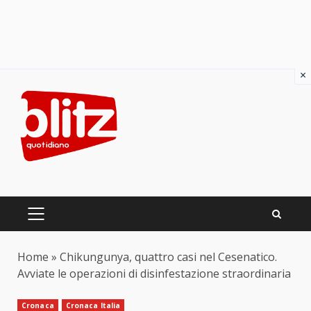
×
Skip
to
content
PRIMARY
MENU
Home
»
Chikungunya, quattro casi nel Cesenatico.
Avviate le operazioni di disinfestazione straordinaria
Cronaca
Cronaca Italia