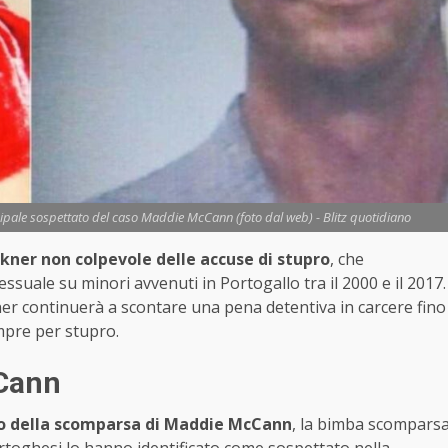
incipale sospettato del caso Maddie McCann (foto dal web) - Blitz quotidiano
kner non colpevole delle accuse di stupro
, che
suale su minori avvenuti in Portogallo tra il 2000 e il 2017.
er continuerà a scontare una pena detentiva in carcere fino
pre per stupro.
cCann
o della scomparsa di Maddie McCann
, la bimba scompars