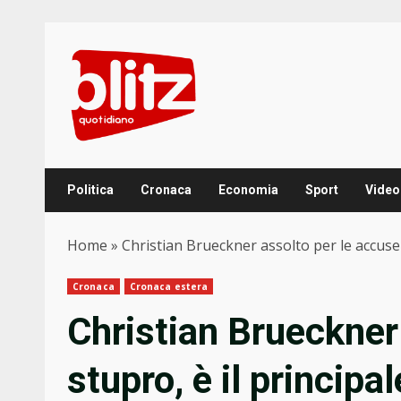
Skip
to
content
Politica
Cronaca
Economia
Sport
Video
Home
»
Christian Brueckner assolto per le accuse
Cronaca
Cronaca estera
Christian Brueckner 
stupro, è il principa