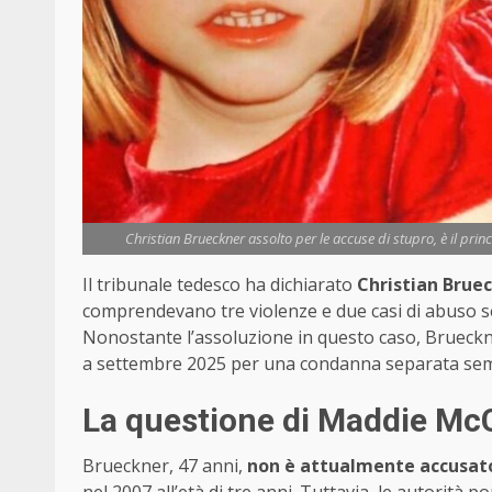
Christian Brueckner assolto per le accuse di stupro, è il pr
Il tribunale tedesco ha dichiarato
Christian Bruec
comprendevano tre violenze e due casi di abuso ses
Nonostante l’assoluzione in questo caso, Brueckn
a settembre 2025 per una condanna separata sem
La questione di Maddie M
Brueckner, 47 anni,
non è attualmente accusat