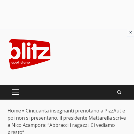
×
Skip
to
content
PRIMARY
MENU
Home
»
Cinquanta insegnanti prenotano a PizzAut e
poi non si presentano, il presidente Mattarella scrive
a Nico Acampora: “Abbracci i ragazzi. Ci vediamo
presto”