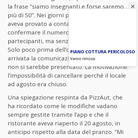
la frase “siamo insegnanti e forse saremo
più di 50”. Nei giorni precedenti, lo staff
aveva provato a contattare i clienti per
confermare il numero esatto dei
partecipanti, ma senza ricevere risposta.
Solo poco prima dell’orario stabilito è
PIANO COTTURA PERICOLOSO
arrivata la comunicazione che il gruppo
Vanno rimossi
non si sarebbe presentato. La motivazione:
l’impossibilità di cancellare perché il locale
ad agosto era chiuso.
Una spiegazione respinta da PizzAut, che
ha ricordato come le modifiche vadano
sempre gestite tramite l’app e che il
ristorante aveva riaperto il 20 agosto, in
anticipo rispetto alla data del pranzo. “Mi