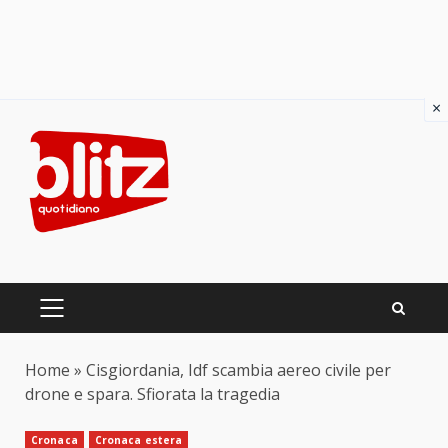
×
Skip
to
content
PRIMARY
MENU
Home
»
Cisgiordania, Idf scambia aereo civile per
drone e spara. Sfiorata la tragedia
Cronaca
Cronaca estera