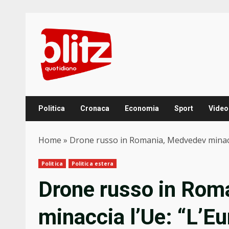
Skip
to
content
Politica
Cronaca
Economia
Sport
Video
Home
»
Drone russo in Romania, Medvedev minaccia 
Politica
Politica estera
Drone russo in Rom
minaccia l’Ue: “L’Eur