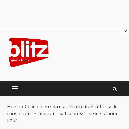
×
Skip
to
content
PRIMARY
MENU
Home
»
Code e benzina esaurita in Riviera: flussi di
turisti francesi mettono sotto pressione le stazioni
liguri