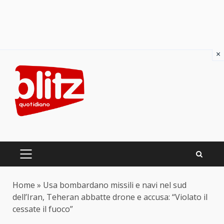
×
Skip
to
content
PRIMARY
MENU
Home
»
Usa bombardano missili e navi nel sud
dell’Iran, Teheran abbatte drone e accusa: “Violato il
cessate il fuoco”