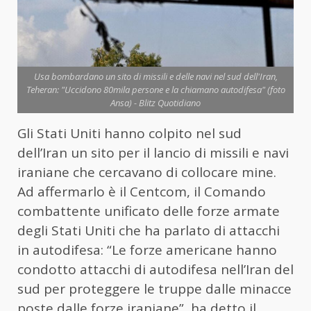
Usa bombardano un sito di missili e delle navi nel sud dell'Iran,
Teheran: "Uccidono 80mila persone e la chiamano autodifesa" (foto
Ansa) - Blitz Quotidiano
Gli Stati Uniti hanno colpito nel sud
dell’
Iran
un sito per il lancio di missili e navi
iraniane che cercavano di collocare mine.
Ad affermarlo è il Centcom, il Comando
combattente unificato delle forze armate
degli Stati Uniti che ha parlato di attacchi
in autodifesa: “Le forze americane hanno
condotto attacchi di autodifesa nell’
Iran
del
sud per proteggere le truppe dalle minacce
poste dalle forze iraniane”, ha detto il