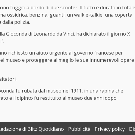
ono fuggiti a bordo di due scooter. Il tutto è durato in total
mma ossidrica, benzina, guanti, un walkie-talkie, una coperta
 dalla polizia.
lla Gioconda di Leonardo da Vinci, ha dichiarato il giorno X
”.
hanno richiesto un aiuto urgente al governo francese per
 del museo e proteggere al meglio le sue innumerevoli opere
itatori.
 Gioconda fu rubata dal museo nel 1911, in una rapina che
ato e il dipinto fu restituito al museo due anni dopo.
Redazione di Blitz Quotidiano
Pubblicità
Privacy policy
Di