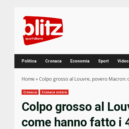
Skip
to
content
Politica
Cronaca
Economia
Sport
Video
Home
»
Colpo grosso al Louvre, povero Macron: co
Cronaca
Cronaca estera
Colpo grosso al Lou
come hanno fatto i 4 