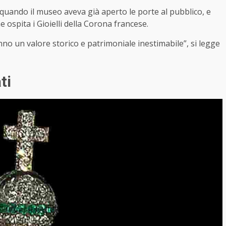
, quando il museo aveva già aperto le porte al pubblico, e
he ospita i Gioielli della Corona francese.
hanno un valore storico e patrimoniale inestimabile”, si legge
ti