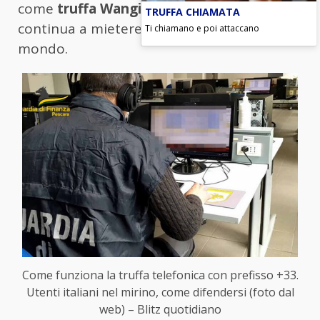
come
truffa Wangiri
, una tattica che
TRUFFA CHIAMATA
continua a mietere vittime in tutto il
Ti chiamano e poi attaccano
mondo.
Come funziona la truffa telefonica con prefisso +33.
Utenti italiani nel mirino, come difendersi (foto dal
web) – Blitz quotidiano