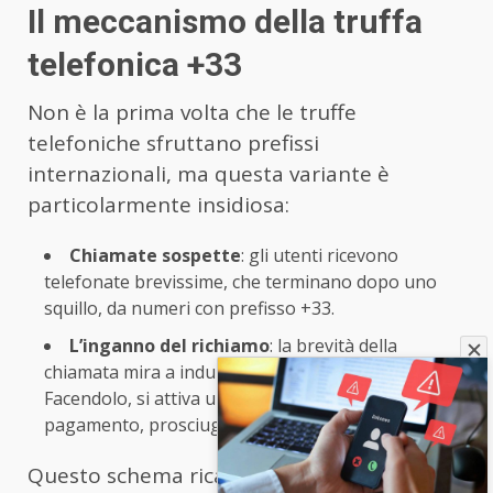
Il meccanismo della truffa
telefonica +33
Non è la prima volta che le truffe
telefoniche sfruttano prefissi
internazionali, ma questa variante è
particolarmente insidiosa:
Chiamate sospette
: gli utenti ricevono
telefonate brevissime, che terminano dopo uno
squillo, da numeri con prefisso +33.
L’inganno del richiamo
: la brevità della
chiamata mira a indurre le vittime a richiamare.
Facendolo, si attiva un costoso servizio a
pagamento, prosciugando rapidamente il credito.
Questo schema ricalca la tecnica nota