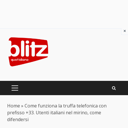
×
Skip
to
content
PRIMARY
MENU
Home
»
Come funziona la truffa telefonica con
prefisso +33. Utenti italiani nel mirino, come
difendersi