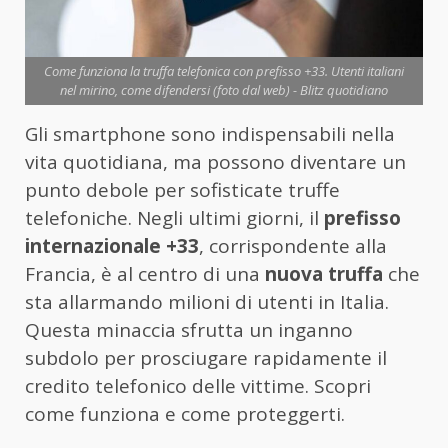
Come funziona la truffa telefonica con prefisso +33. Utenti italiani
nel mirino, come difendersi (foto dal web) - Blitz quotidiano
Gli smartphone sono indispensabili nella
vita quotidiana, ma possono diventare un
punto debole per sofisticate truffe
telefoniche. Negli ultimi giorni, il
prefisso
internazionale +33
, corrispondente alla
Francia, è al centro di una
nuova truffa
che
sta allarmando milioni di utenti in Italia.
Questa minaccia sfrutta un inganno
subdolo per prosciugare rapidamente il
credito telefonico delle vittime. Scopri
come funziona e come proteggerti.