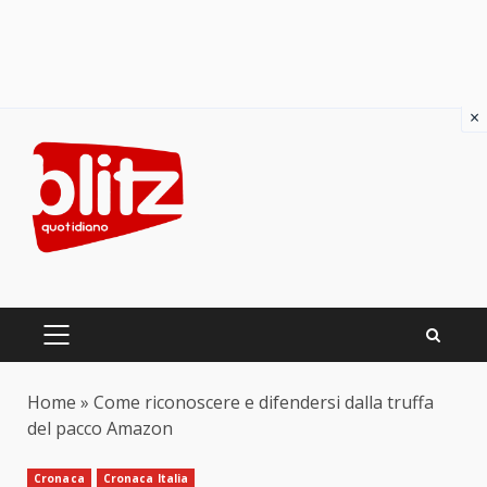
×
Skip
to
content
PRIMARY
MENU
Home
»
Come riconoscere e difendersi dalla truffa
del pacco Amazon
Cronaca
Cronaca Italia