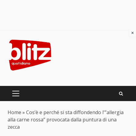
×
Skip
to
content
PRIMARY
MENU
Home
»
Cos’è e perché si sta diffondendo l'”allergia
alla carne rossa” provocata dalla puntura di una
zecca