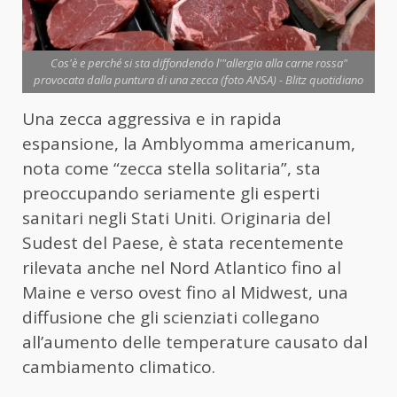
Cos'è e perché si sta diffondendo l'"allergia alla carne rossa"
provocata dalla puntura di una zecca (foto ANSA) - Blitz quotidiano
Una zecca aggressiva e in rapida
espansione, la Amblyomma americanum,
nota come “zecca stella solitaria”, sta
preoccupando seriamente gli esperti
sanitari negli Stati Uniti. Originaria del
Sudest del Paese, è stata recentemente
rilevata anche nel Nord Atlantico fino al
Maine e verso ovest fino al Midwest, una
diffusione che gli scienziati collegano
all’aumento delle temperature causato dal
cambiamento climatico.