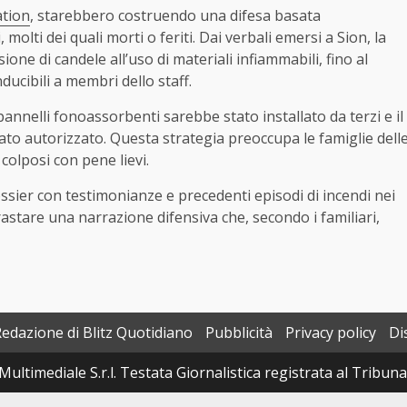
ation
, starebbero costruendo una difesa basata
 molti dei quali morti o feriti. Dai verbali emersi a Sion, la
one di candele all’uso di materiali infiammabili, fino al
ucibili a membri dello staff.
pannelli fonoassorbenti sarebbe stato installato da terzi e il
ato autorizzato. Questa strategia preoccupa le famiglie dell
colposi con pene lievi.
ossier con testimonianze e precedenti episodi di incendi nei
ntrastare una narrazione difensiva che, secondo i familiari,
Redazione di Blitz Quotidiano
Pubblicità
Privacy policy
Di
Multimediale S.r.l. Testata Giornalistica registrata al Tribun