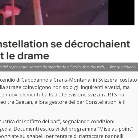
a del rogo: erano sorretti da stecche da biliardo (foto dal web) - Blitz quotidiano
incendio di Capodanno a Crans-Montana, in Svizzera, costato
ulla strage coinvolgono non solo gli inquirenti elvetici, ma
uce nuovi elementi. La
Radiotelevisione svizzera RTS
ha
eo tra Gaetan, allora gestore del bar Constellation, e il
ustica dal soffitto del bar”, segnalando condizioni
tragedia. Documenti esclusivi del programma “Mise au point”
ggiate su sgabelli per tentare di riattaccare pannelli