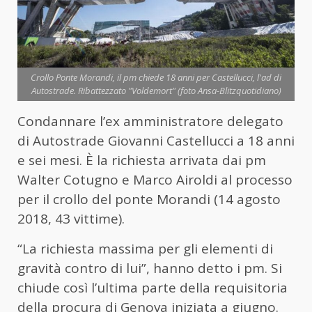
Crollo Ponte Morandi, il pm chiede 18 anni per Castellucci, l'ad di
Autostrade. Ribattezzato "Voldemort" (foto Ansa-Blitzquotidiano)
Condannare l’ex amministratore delegato
di Autostrade Giovanni Castellucci a 18 anni
e sei mesi. È la richiesta arrivata dai pm
Walter Cotugno e Marco Airoldi al processo
per il crollo del ponte Morandi (14 agosto
2018, 43 vittime).
“La richiesta massima per gli elementi di
gravità contro di lui”, hanno detto i pm. Si
chiude così l’ultima parte della requisitoria
della procura di Genova iniziata a giugno.