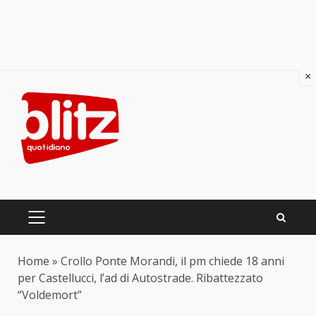
×
Skip
to
content
PRIMARY
MENU
Home
»
Crollo Ponte Morandi, il pm chiede 18 anni
per Castellucci, l’ad di Autostrade. Ribattezzato
“Voldemort”