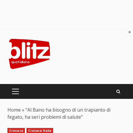
×
Skip
to
content
PRIMARY
MENU
Home
»
“Al Bano ha bisogno di un trapianto di
fegato, ha seri problemi di salute”
Cronaca
Cronaca Italia