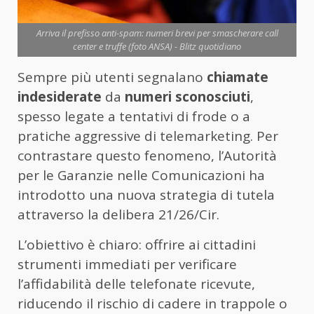
Arriva il prefisso anti-spam: numeri brevi per smascherare call
center e truffe (foto ANSA) - Blitz quotidiano
Sempre più utenti segnalano
chiamate
indesiderate
da
numeri sconosciuti
,
spesso legate a tentativi di frode o a
pratiche aggressive di telemarketing. Per
contrastare questo fenomeno, l’Autorità
per le Garanzie nelle Comunicazioni ha
introdotto una nuova strategia di tutela
attraverso la delibera 21/26/Cir.
L’obiettivo è chiaro: offrire ai cittadini
strumenti immediati per verificare
l’affidabilità delle telefonate ricevute,
riducendo il rischio di cadere in trappole o