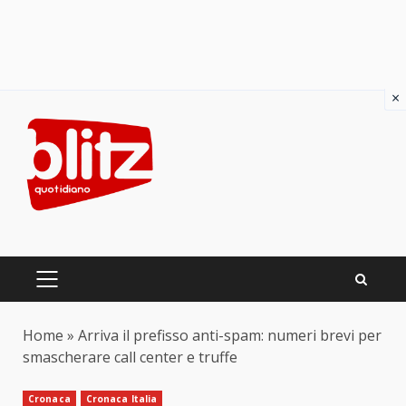
×
Skip
to
content
PRIMARY
MENU
Home
»
Arriva il prefisso anti-spam: numeri brevi per
smascherare call center e truffe
Cronaca
Cronaca Italia