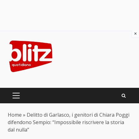
×
Skip
to
content
PRIMARY
MENU
Home
»
Delitto di Garlasco, i genitori di Chiara Poggi
difendono Sempio: “Impossibile riscrivere la storia
dal nulla”