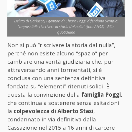
Delitto di Garlasco, i genitori di Chiara Poggi difendono Sempio:
"Impossibile riscrivere la storia dal nulla" (foto ANSA) - Blitz
quotidiano
Non si può “riscrivere la storia dal nulla”,
perché non esiste alcuno “spazio” per
cambiare una verità giudiziaria che, pur
attraversando anni tormentati, si è
conclusa con una sentenza definitiva
fondata su “elementi” ritenuti solidi. È
questa la convinzione della
famiglia Poggi
,
che continua a sostenere senza esitazioni
la
colpevolezza di Alberto Stasi
,
condannato in via definitiva dalla
Cassazione nel 2015 a 16 anni di carcere