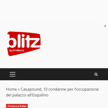
×
Skip
to
content
PRIMARY
MENU
Home
»
Casapound, 10 condanne per l’occupazione
del palazzo all’Esquilino
Cronaca Italia