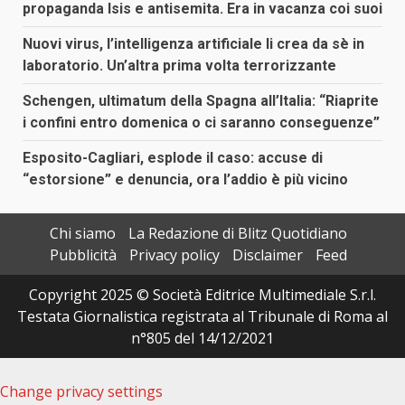
propaganda Isis e antisemita. Era in vacanza coi suoi
Nuovi virus, l’intelligenza artificiale li crea da sè in
laboratorio. Un’altra prima volta terrorizzante
Schengen, ultimatum della Spagna all’Italia: “Riaprite
i confini entro domenica o ci saranno conseguenze”
Esposito-Cagliari, esplode il caso: accuse di
“estorsione” e denuncia, ora l’addio è più vicino
Chi siamo
La Redazione di Blitz Quotidiano
Pubblicità
Privacy policy
Disclaimer
Feed
Copyright 2025 © Società Editrice Multimediale S.r.l.
Testata Giornalistica registrata al Tribunale di Roma al
n°805 del 14/12/2021
Change privacy settings