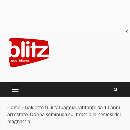
×
Skip
to
content
PRIMARY
MENU
Home
»
Galeotto fu il tatuaggio, latitante da 10 anni
arrestato. Donna seminuda sul braccio la nemesi del
magnaccia