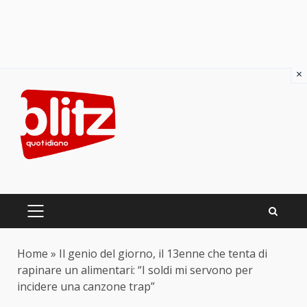
×
Skip
to
content
PRIMARY
MENU
Home
»
Il genio del giorno, il 13enne che tenta di
rapinare un alimentari: “I soldi mi servono per
incidere una canzone trap”